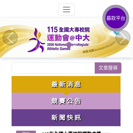
募款平台
Previous
Next
最 新 消 息
競 賽 公 告
新 聞 快 訊