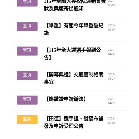
115年全國大專校院運動會獎
置頂
2026-
06-03
狀及獎座寄出通知
【舉重】有關今年舉重破紀
置頂
2026-
05-07
錄
【115年全大運選手報到公
置頂
2026-
04-30
告】
【開幕典禮】交通管制相關
置頂
2026-
04-27
事宜
【媒體證申請辦法】
置頂
2026-
04-23
【田徑】選手證、號碼布補
重要
2026-
05-02
發及申訴受理公告