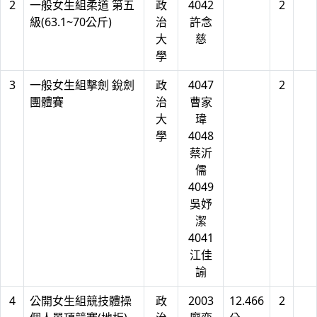
2
一般女生組柔道 第五
政
4042
2
級(63.1~70公斤)
治
許念
大
慈
學
3
一般女生組擊劍 銳劍
政
4047
2
團體賽
治
曹家
大
瑋
學
4048
蔡沂
儒
4049
吳妤
潔
4041
江佳
諭
4
公開女生組競技體操
政
2003
12.466
2