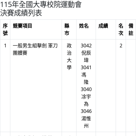
115年全國大專校院運動會
決賽成績列表
序
競賽項目
縣
姓名
成績
名
備
號
市
次
註
1
一般男生組擊劍 軍刀
政
3042
2
團體賽
治
倪辰
大
瑋
學
3041
馮
隆
3040
凃宇
為
3046
湯惟
州