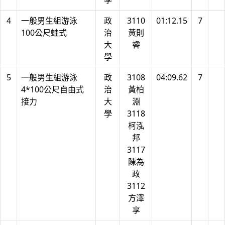
學
4
一般男生組游泳
政
3110
01:12.15
7
100公尺蛙式
治
黃則
大
睿
學
5
一般男生組游泳
政
3108
04:09.62
7
4*100公尺自由式
治
黃柏
接力
大
淵
學
3118
柯泓
邦
3117
陳為
政
3112
方澤
享