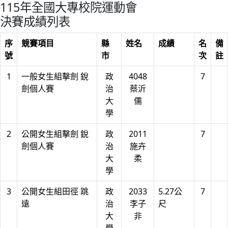
115年全國大專校院運動會
決賽成績列表
序
競賽項目
縣
姓名
成績
名
備
號
市
次
註
1
一般女生組擊劍 銳
政
4048
7
劍個人賽
治
蔡沂
大
儒
學
2
公開女生組擊劍 銳
政
2011
7
劍個人賽
治
施卉
大
柔
學
3
公開女生組田徑 跳
政
2033
5.27公
7
遠
治
李子
尺
大
非