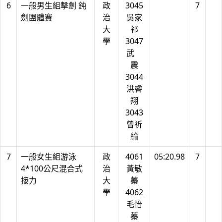
6
一般男生組擊劍 鈍
政
3045
7
劍團體賽
治
吳家
大
祁
學
3047
武
震
3044
洪睿
翔
3043
曾祈
綸
7
一般女生組游泳
政
4061
05:20.98
7
4*100公尺混合式
治
黃敏
接力
大
蓁
學
4062
毛怡
蓁