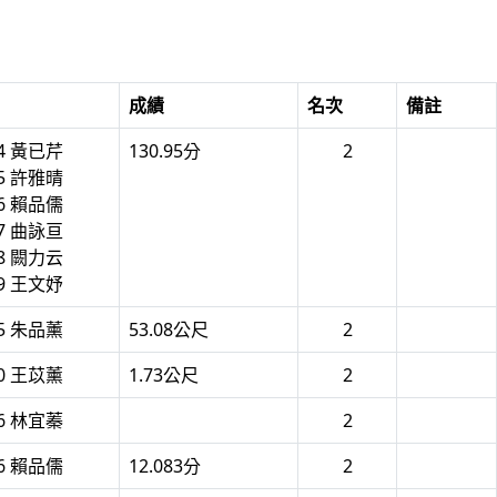
成績
名次
備註
04 黃已芹
130.95分
2
05 許雅晴
06 賴品儒
07 曲詠亘
08 闕力云
09 王文妤
85 朱品薰
53.08公尺
2
80 王苡薰
1.73公尺
2
06 林宜蓁
2
06 賴品儒
12.083分
2