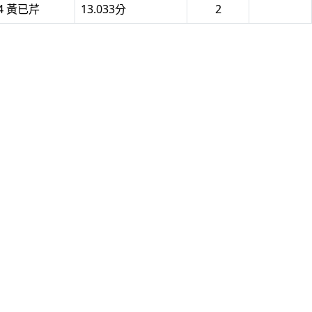
04 黃已芹
13.033分
2