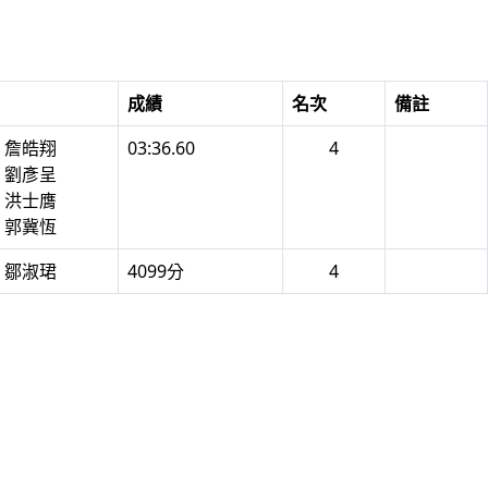
成績
名次
備註
1 詹皓翔
03:36.60
4
2 劉彥呈
3 洪士膺
4 郭冀恆
9 鄒淑珺
4099分
4