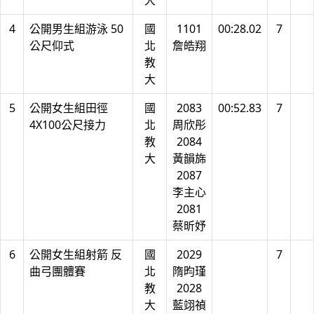
大
4
公開男生組游泳 50
國
1101
00:28.02
7
公尺仰式
北
詹皓翔
教
大
5
公開女生組田徑
國
2083
00:52.83
7
4X100公尺接力
北
周欣彤
教
2084
大
黃韻旆
2087
李主心
2081
蔡昕妤
6
公開女生組射箭 反
國
2029
7
曲弓團體賽
北
隋昀瑾
教
2028
大
藍翊禎