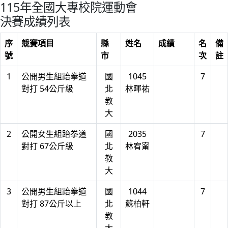
115年全國大專校院運動會
決賽成績列表
序
競賽項目
縣
姓名
成績
名
備
號
市
次
註
1
公開男生組跆拳道
國
1045
7
對打 54公斤級
北
林暉祐
教
大
2
公開女生組跆拳道
國
2035
7
對打 67公斤級
北
林宥甯
教
大
3
公開男生組跆拳道
國
1044
7
對打 87公斤以上
北
蘇柏軒
教