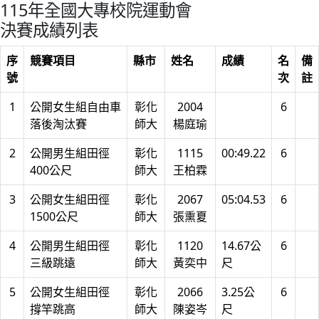
115年全國大專校院運動會
決賽成績列表
序
競賽項目
縣市
姓名
成績
名
備
號
次
註
1
公開女生組自由車
彰化
2004
6
落後淘汰賽
師大
楊庭瑜
2
公開男生組田徑
彰化
1115
00:49.22
6
400公尺
師大
王柏霖
3
公開女生組田徑
彰化
2067
05:04.53
6
1500公尺
師大
張熏夏
4
公開男生組田徑
彰化
1120
14.67公
6
三級跳遠
師大
黃奕中
尺
5
公開女生組田徑
彰化
2066
3.25公
6
撐竿跳高
師大
陳姿岑
尺