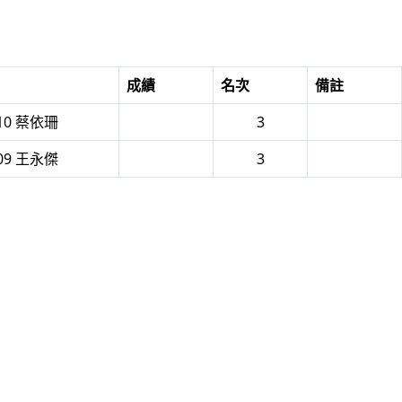
成績
名次
備註
10 蔡依珊
3
09 王永傑
3