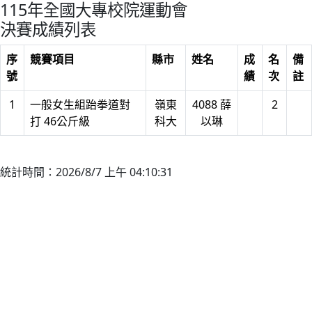
115年全國大專校院運動會
決賽成績列表
序
競賽項目
縣市
姓名
成
名
備
號
績
次
註
1
一般女生組跆拳道對
嶺東
4088 薛
2
打 46公斤級
科大
以琳
統計時間：2026/8/7 上午 04:10:31