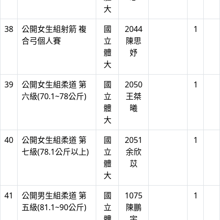
大
38
公開女生組射箭 複
國
2044
1
合弓個人賽
立
陳思
體
妤
大
39
公開女生組柔道 第
國
2050
1
六級(70.1~78公斤)
立
王桀
體
曦
大
40
公開女生組柔道 第
國
2051
1
七級(78.1公斤以上)
立
余欣
體
苡
大
41
公開男生組柔道 第
國
1075
1
五級(81.1~90公斤)
立
陳鵬
體
宇