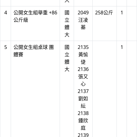
大
4
公開女生組舉重 +86
國
2049
258公斤
1
公斤級
立
汪凌
體
蓁
大
5
公開女生組桌球 團
國
2135
1
體賽
立
黃愉
體
偼
大
2136
張又
心
2137
劉如
紜
2138
鍾欣
庭
2139