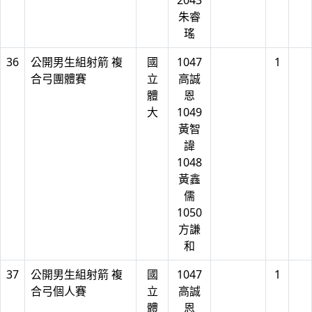
2043
朱睿
瑤
36
公開男生組射箭 複
國
1047
1
合弓團體賽
立
高誠
體
恩
大
1049
黃智
諱
1048
黃鑫
儒
1050
方謙
和
37
公開男生組射箭 複
國
1047
1
合弓個人賽
立
高誠
體
恩