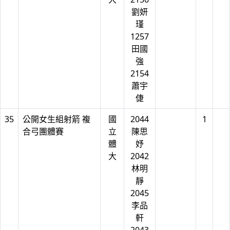
劉妍
瑾
1257
田國
強
2154
蕭宇
倢
35
公開女生組射箭 複
國
2044
1
合弓團體賽
立
陳思
體
妤
大
2042
林明
靜
2045
李品
軒