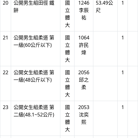
20
公開男生組田徑 鐵
國
1246
53.49公
1
餅
立
李辰
尺
體
祐
大
21
公開男生組柔道 第
國
1064
1
一級(60公斤以下)
立
許民
體
煒
大
22
公開女生組柔道 第
國
2056
1
一級(48公斤以下)
立
邱之
體
柔
大
23
公開女生組柔道 第
國
2053
1
二級(48.1~52公斤)
立
沈奕
體
熙
大