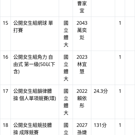
曹家
宜
15
公開女生組網球 單
國
2043
1
打賽
立
萬奕
體
彣
大
16
公開女生組角力 自
國
2023
1
由式 第一級(50以下
立
林宜
含)
體
慧
大
17
公開女生組韻律體
國
2022
24.3分
1
操 個人單項競賽(環)
立
賴依
體
彤
大
18
公開女生組競技體
國
2027
131分
1
操 成隊競賽
立
孫婕