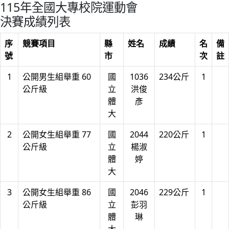
115年全國大專校院運動會
決賽成績列表
序
競賽項目
縣
姓名
成績
名
備
號
市
次
註
1
公開男生組舉重 60
國
1036
234公斤
1
公斤級
立
洪俊
體
彥
大
2
公開女生組舉重 77
國
2044
220公斤
1
公斤級
立
楊淑
體
婷
大
3
公開女生組舉重 86
國
2046
229公斤
1
公斤級
立
彭羽
體
琳