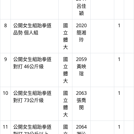
呂佳
穎
8
公開女生組跆拳道
國
2020
1
品勢 個人組
立
簡湘
體
玲
大
9
公開女生組跆拳道
國
2059
1
對打 46公斤級
立
黃映
體
瑄
大
10
公開女生組跆拳道
國
2063
1
對打 73公斤級
立
張喬
體
閔
大
11
公開女生組跆拳道
國
2064
1