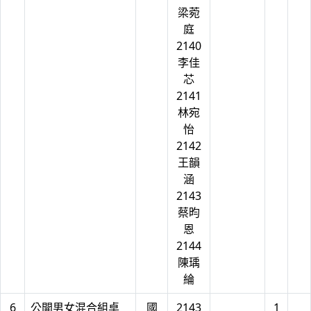
梁菀
庭
2140
李佳
芯
2141
林宛
怡
2142
王韻
涵
2143
蔡昀
恩
2144
陳瑀
綸
6
公開男女混合組桌
國
2143
1