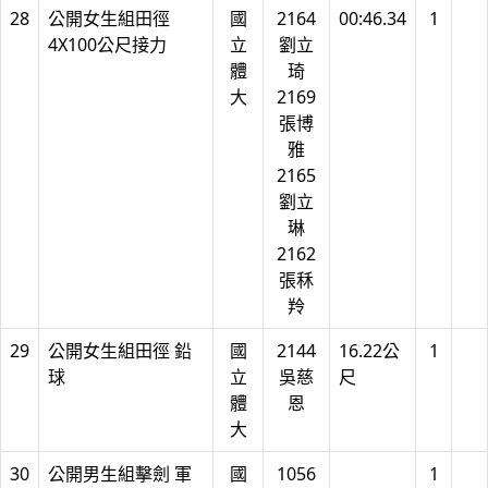
28
公開女生組田徑
國
2164
00:46.34
1
4X100公尺接力
立
劉立
體
琦
大
2169
張博
雅
2165
劉立
琳
2162
張秝
羚
29
公開女生組田徑 鉛
國
2144
16.22公
1
球
立
吳慈
尺
體
恩
大
30
公開男生組擊劍 軍
國
1056
1