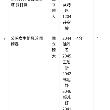
球 雙打賽
立
蔡昀
體
恩
大
1204
莊家
權
7
公開女生組網球 團
國
2044
4分
1
體賽
立
陳雅
體
君
大
2045
王恩
祈
2042
林冠
妤
2046
賴芃
妤
2041