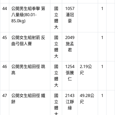
44
公開男生組拳擊 第
國
1057
1
八量級(80.01-
立
潘冠
85.0kg)
體
豪
大
45
公開女生組射箭 反
國
2049
1
曲弓個人賽
立
施孟
體
君
大
46
公開男生組田徑 跳
國
1254
2.19公
1
高
立
張騰
尺
體
仁
大
47
公開女生組田徑 鐵
國
2143
49.28公
1
餅
立
江靜
尺
體
緣
大