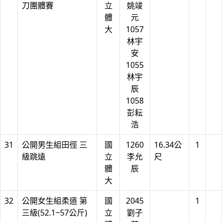
刀團體賽
立
姚竣
體
元
大
1057
林宇
安
1055
林宇
辰
1058
彭耘
浩
31
公開男生組田徑 三
國
1260
16.34公
1
級跳遠
立
李允
尺
體
辰
大
32
公開女生組柔道 第
國
2045
1
三級(52.1~57公斤)
立
劉子