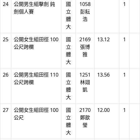
24
公開男生組擊劍 鈍
國
1058
1
劍個人賽
立
彭耘
體
浩
大
25
公開女生組田徑 100
國
2169
13.12
1
公尺跨欄
立
張博
體
雅
大
26
公開男生組田徑 110
國
1251
13.56
1
公尺跨欄
立
林翊
體
凱
大
27
公開女生組田徑 100
國
2170
12.00
1
公尺
立
鄭歆
體
瑩
大