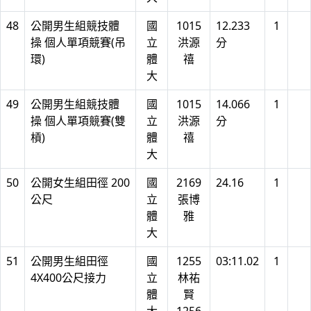
48
公開男生組競技體
國
1015
12.233
1
操 個人單項競賽(吊
立
洪源
分
環)
體
禧
大
49
公開男生組競技體
國
1015
14.066
1
操 個人單項競賽(雙
立
洪源
分
槓)
體
禧
大
50
公開女生組田徑 200
國
2169
24.16
1
公尺
立
張博
體
雅
大
51
公開男生組田徑
國
1255
03:11.02
1
4X400公尺接力
立
林祐
體
賢