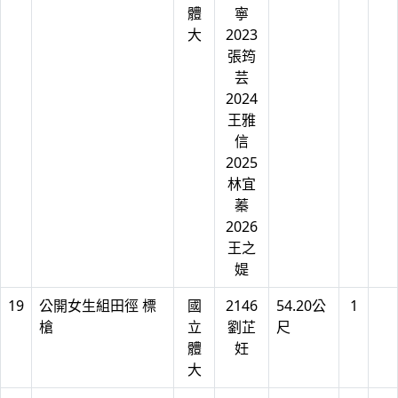
體
寧
大
2023
張筠
芸
2024
王雅
信
2025
林宜
蓁
2026
王之
媞
19
公開女生組田徑 標
國
2146
54.20公
1
槍
立
劉芷
尺
體
妊
大