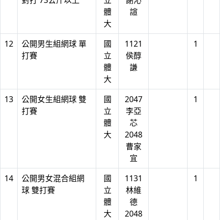
對打 73公斤以上
立
謝沁
體
諠
大
12
公開男生組網球 單
國
1121
1
打賽
立
侯醇
體
謙
大
13
公開女生組網球 雙
國
2047
1
打賽
立
李亞
體
芯
大
2048
曹家
宜
14
公開男女混合組網
國
1131
1
球 雙打賽
立
林維
體
德
大
2048