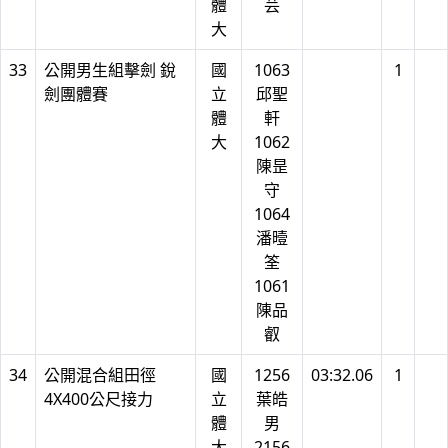
體
芸
大
33
公開男生組擊劍 銳
國
1063
1
劍團體賽
立
邱聖
體
軒
大
1062
陳昰
守
1064
潘曀
筌
1061
陳品
叡
34
公開混合組田徑
國
1256
03:32.06
1
4X400公尺接力
立
葉皓
體
男
大
2156