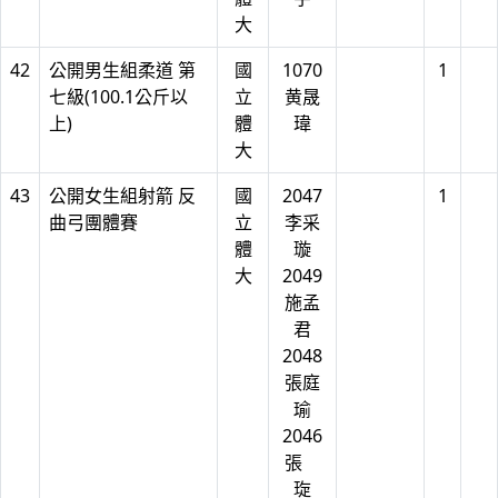
大
42
公開男生組柔道 第
國
1070
1
七級(100.1公斤以
立
黄晟
上)
體
瑋
大
43
公開女生組射箭 反
國
2047
1
曲弓團體賽
立
李采
體
璇
大
2049
施孟
君
2048
張庭
瑜
2046
張
琁