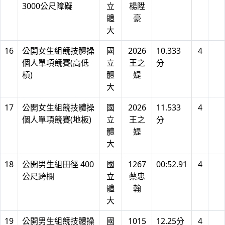
3000公尺障礙
立
楊陞
體
豪
大
16
公開女生組競技體操
國
2026
10.333
4
個人單項競賽(高低
立
王之
分
槓)
體
媞
大
17
公開女生組競技體操
國
2026
11.533
4
個人單項競賽(地板)
立
王之
分
體
媞
大
18
公開男生組田徑 400
國
1267
00:52.91
4
公尺跨欄
立
蔡忠
體
翰
大
19
公開男生組競技體操
國
1015
12.25分
4