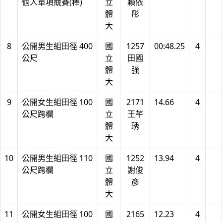
個人單項競賽(棒)
立
賴依
體
彤
大
8
公開男生組田徑 400
國
1257
00:48.25
4
公尺
立
田國
體
強
大
9
公開女生組田徑 100
國
2171
14.66
4
公尺跨欄
立
王芊
體
琇
大
10
公開男生組田徑 110
國
1252
13.94
4
公尺跨欄
立
謝俊
體
彥
大
11
公開女生組田徑 100
國
2165
12.23
4