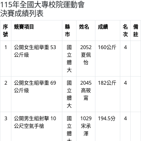
115年全國大專校院運動會
決賽成績列表
序
競賽項目
縣
姓名
成績
名
備
號
市
次
註
1
公開女生組舉重 53
國
2052
160公斤
4
公斤級
立
夏佩
體
怡
大
2
公開女生組舉重 69
國
2045
182公斤
4
公斤級
立
高筱
體
甯
大
3
公開男生組射擊 10
國
1029
194.5分
4
公尺空氣手槍
立
宋承
體
澤