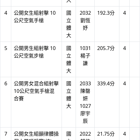
大
4
公開女生組射擊 10
國
2032
192.3分
4
公尺空氣手槍
立
劉恆
體
妤
大
5
公開男生組射擊 10
國
1031
205.7分
4
公尺空氣步槍
立
楊子
體
謙
大
6
公開男女混合組射擊
國
2033
339.4分
4
10公尺空氣手槍混
立
陳罄
合賽
體
妍
大
1027
廖宇
辰
7
公開女生組韻律體操
國
2022
21.75分
4