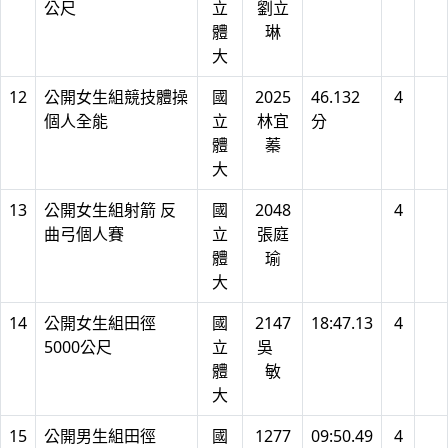
公尺
立
劉立
體
琳
大
12
公開女生組競技體操
國
2025
46.132
4
個人全能
立
林宜
分
體
蓁
大
13
公開女生組射箭 反
國
2048
4
曲弓個人賽
立
張庭
體
瑜
大
14
公開女生組田徑
國
2147
18:47.13
4
5000公尺
立
吳
體
敏
大
15
公開男生組田徑
國
1277
09:50.49
4