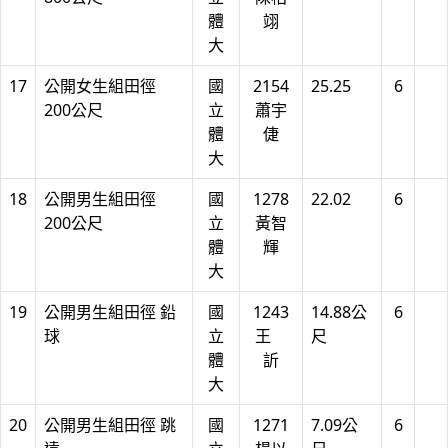
體
翊
大
17
公開女生組田徑
國
2154
25.25
6
200公尺
立
蕭宇
體
倢
大
18
公開男生組田徑
國
1278
22.02
6
200公尺
立
黃智
體
輝
大
19
公開男生組田徑 鉛
國
1243
14.88公
6
球
立
王
尺
體
訢
大
20
公開男生組田徑 跳
國
1271
7.09公
6