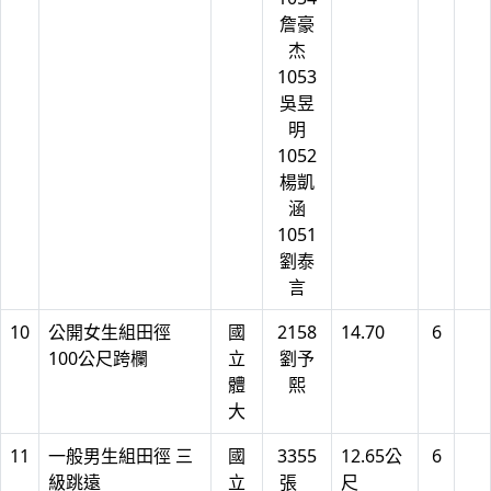
詹豪
杰
1053
吳昱
明
1052
楊凱
涵
1051
劉泰
言
10
公開女生組田徑
國
2158
14.70
6
100公尺跨欄
立
劉予
體
熙
大
11
一般男生組田徑 三
國
3355
12.65公
6
級跳遠
立
張
尺