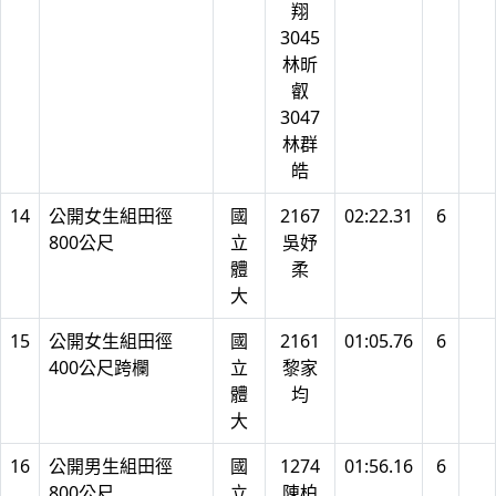
翔
3045
林昕
叡
3047
林群
皓
14
公開女生組田徑
國
2167
02:22.31
6
800公尺
立
吳妤
體
柔
大
15
公開女生組田徑
國
2161
01:05.76
6
400公尺跨欄
立
黎家
體
均
大
16
公開男生組田徑
國
1274
01:56.16
6
800公尺
立
陳柏