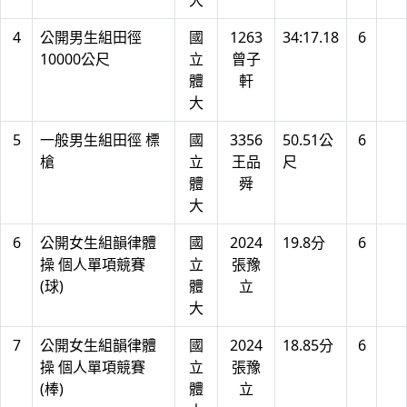
大
4
公開男生組田徑
國
1263
34:17.18
6
10000公尺
立
曾子
體
軒
大
5
一般男生組田徑 標
國
3356
50.51公
6
槍
立
王品
尺
體
舜
大
6
公開女生組韻律體
國
2024
19.8分
6
操 個人單項競賽
立
張豫
(球)
體
立
大
7
公開女生組韻律體
國
2024
18.85分
6
操 個人單項競賽
立
張豫
(棒)
體
立