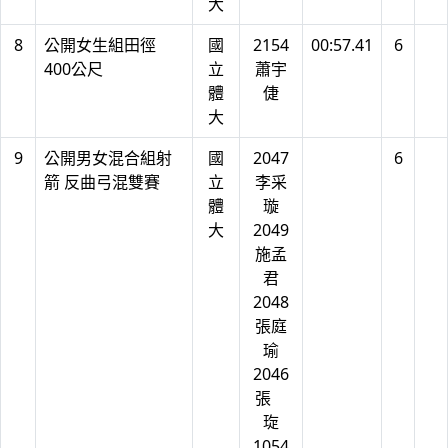
大
8
公開女生組田徑
國
2154
00:57.41
6
400公尺
立
蕭宇
體
倢
大
9
公開男女混合組射
國
2047
6
箭 反曲弓混雙賽
立
李采
體
璇
大
2049
施孟
君
2048
張庭
瑜
2046
張
琁
1054