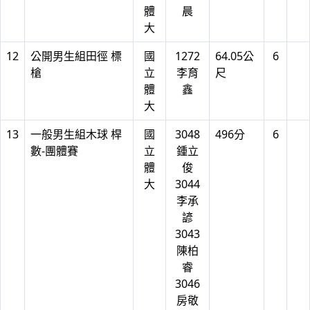
體
晨
大
12
公開男生組田徑 標
國
1272
64.05公
6
槍
立
李育
尺
體
鑫
大
13
一般男生組木球 桿
國
3048
496分
6
數-團體賽
立
鍾立
體
俊
大
3044
李承
諺
3043
陳柏
睿
3046
房敬