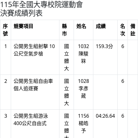
115年全國大專校院運動會
決賽成績列表
序
競賽項目
縣
姓名
成績
名
備
號
市
次
註
1
公開男生組射擊 10
國
1032
159.3分
6
公尺空氣步槍
立
陳駿
體
箖
大
2
公開男生組自由車
國
1028
6
個人追逐賽
立
李彥
體
葳
大
3
公開男生組游泳
國
1156
04:26.64
6
400公尺自由式
立
楊皓
體
予