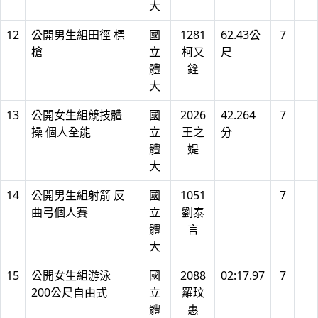
大
12
公開男生組田徑 標
國
1281
62.43公
7
槍
立
柯又
尺
體
銓
大
13
公開女生組競技體
國
2026
42.264
7
操 個人全能
立
王之
分
體
媞
大
14
公開男生組射箭 反
國
1051
7
曲弓個人賽
立
劉泰
體
言
大
15
公開女生組游泳
國
2088
02:17.97
7
200公尺自由式
立
羅玟
體
惠