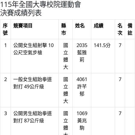
115年全國大專校院運動會
決賽成績列表
序
競賽項目
縣
姓名
成績
名
備
號
市
次
註
1
公開女生組射擊 10
國
2035
141.5分
7
公尺空氣步槍
立
藍雅
體
莉
大
2
一般女生組跆拳道
國
4061
7
對打 49公斤級
立
許芊
體
郁
大
3
公開男生組跆拳道
國
1069
7
對打 87公斤級
立
黃兆
體
駒