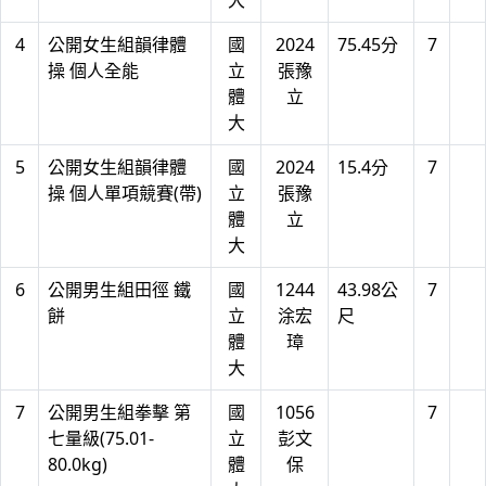
大
4
公開女生組韻律體
國
2024
75.45分
7
操 個人全能
立
張豫
體
立
大
5
公開女生組韻律體
國
2024
15.4分
7
操 個人單項競賽(帶)
立
張豫
體
立
大
6
公開男生組田徑 鐵
國
1244
43.98公
7
餅
立
涂宏
尺
體
璋
大
7
公開男生組拳擊 第
國
1056
7
七量級(75.01-
立
彭文
80.0kg)
體
保