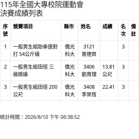
115年全國大專校院運動會
決賽成績列表
序
競賽項目
縣市
姓名
成績
名
備
號
次
註
1
一般男生組跆拳道對
僑光
3121
3
打 54公斤級
科大
曾德齊
2
一般男生組田徑 三
僑光
3406
13.81
3
級跳遠
科大
劉育理
公尺
3
一般男生組田徑 200
僑光
3408
22.41
3
公尺
科大
李崇恆
統計時間：2026/8/10 下午 06:38:52