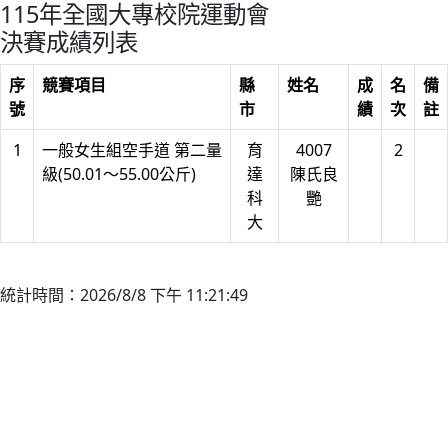
115年全國大專校院運動會
決賽成績列表
序
競賽項目
縣
姓名
成
名
備
號
市
績
次
註
1
一般女生組空手道 第二量
育
4007
2
級(50.01～55.00公斤)
達
陳氏良
科
艷
大
統計時間：2026/8/8 下午 11:21:49