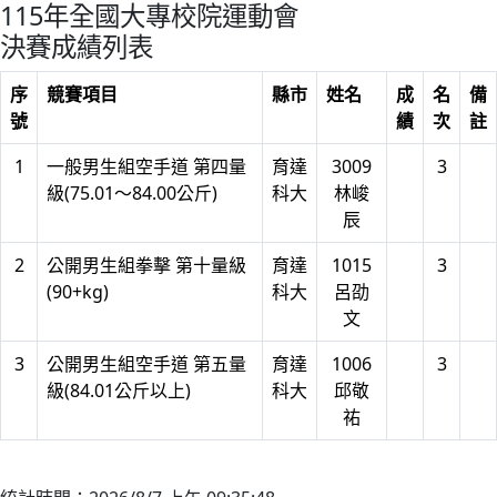
115年全國大專校院運動會
決賽成績列表
序
競賽項目
縣市
姓名
成
名
備
號
績
次
註
1
一般男生組空手道 第四量
育達
3009
3
級(75.01～84.00公斤)
科大
林峻
辰
2
公開男生組拳擊 第十量級
育達
1015
3
(90+kg)
科大
呂劭
文
3
公開男生組空手道 第五量
育達
1006
3
級(84.01公斤以上)
科大
邱敬
祐