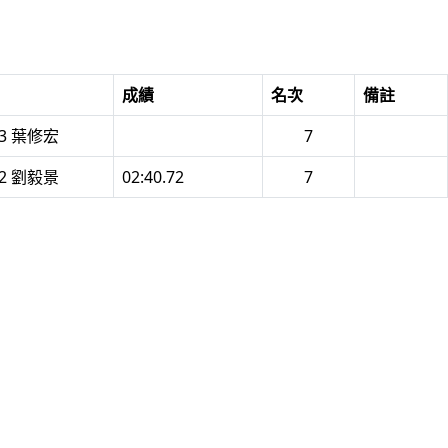
成績
名次
備註
13 葉修宏
7
22 劉毅景
02:40.72
7