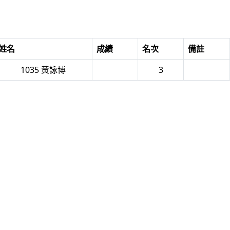
姓名
成績
名次
備註
1035 黃詠博
3