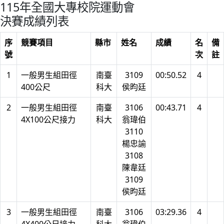
115年全國大專校院運動會
決賽成績列表
序
競賽項目
縣市
姓名
成績
名
備
號
次
註
1
一般男生組田徑
南臺
3109
00:50.52
4
400公尺
科大
侯昀廷
2
一般男生組田徑
南臺
3106
00:43.71
4
4X100公尺接力
科大
翁瑋伯
3110
楊忠諭
3108
陳韋廷
3109
侯昀廷
3
一般男生組田徑
南臺
3106
03:29.36
4