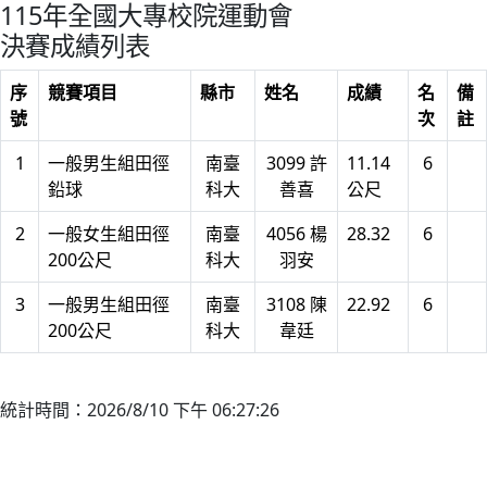
115年全國大專校院運動會
決賽成績列表
序
競賽項目
縣市
姓名
成績
名
備
號
次
註
1
一般男生組田徑
南臺
3099 許
11.14
6
鉛球
科大
善喜
公尺
2
一般女生組田徑
南臺
4056 楊
28.32
6
200公尺
科大
羽安
3
一般男生組田徑
南臺
3108 陳
22.92
6
200公尺
科大
韋廷
統計時間：2026/8/10 下午 06:27:26