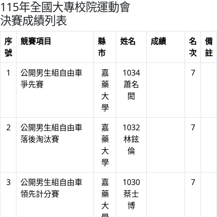
115年全國大專校院運動會
決賽成績列表
序
競賽項目
縣
姓名
成績
名
備
號
市
次
註
1
公開男生組自由車
嘉
1034
7
爭先賽
藥
蕭名
大
閎
學
2
公開男生組自由車
嘉
1032
7
落後淘汰賽
藥
林鉉
大
倫
學
3
公開男生組自由車
嘉
1030
7
領先計分賽
藥
蔡士
大
博