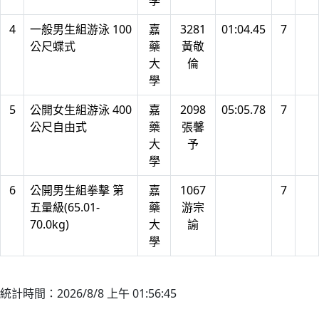
學
4
一般男生組游泳 100
嘉
3281
01:04.45
7
公尺蝶式
藥
黃敬
大
倫
學
5
公開女生組游泳 400
嘉
2098
05:05.78
7
公尺自由式
藥
張馨
大
予
學
6
公開男生組拳擊 第
嘉
1067
7
五量級(65.01-
藥
游宗
70.0kg)
大
諭
學
統計時間：2026/8/8 上午 01:56:45