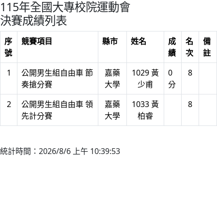
115年全國大專校院運動會
決賽成績列表
序
競賽項目
縣市
姓名
成
名
備
號
績
次
註
1
公開男生組自由車 節
嘉藥
1029 黃
0
8
奏搶分賽
大學
少甫
分
2
公開男生組自由車 領
嘉藥
1033 黃
8
先計分賽
大學
柏睿
統計時間：2026/8/6 上午 10:39:53