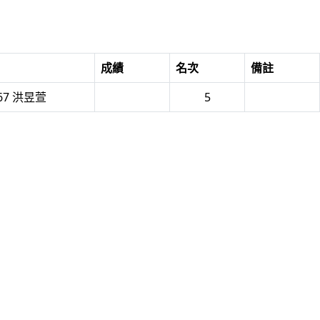
成績
名次
備註
67 洪昱萱
5