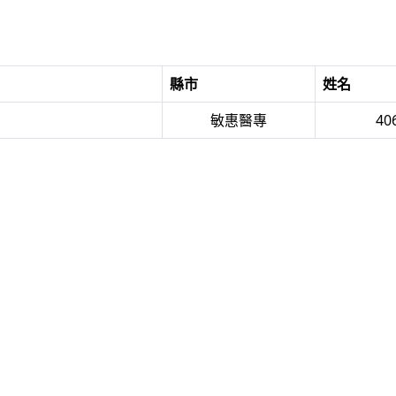
縣市
姓名
敏惠醫專
40