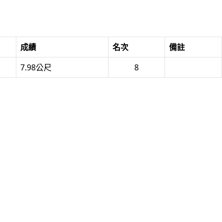
成績
名次
備註
7.98公尺
8