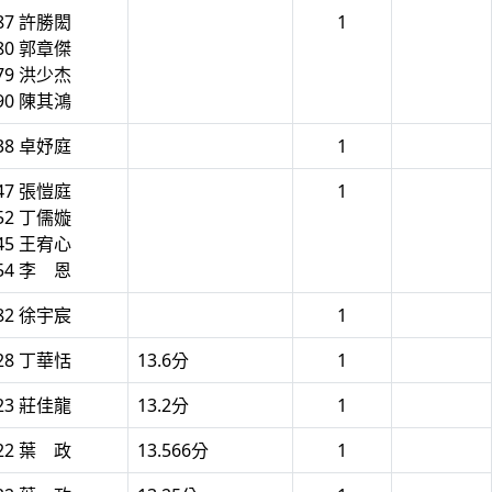
87 許勝閎
1
80 郭章傑
79 洪少杰
90 陳其鴻
38 卓妤庭
1
47 張愷庭
1
52 丁儒嫙
45 王宥心
54 李 恩
82 徐宇宸
1
28 丁華恬
13.6分
1
23 莊佳龍
13.2分
1
22 葉 政
13.566分
1