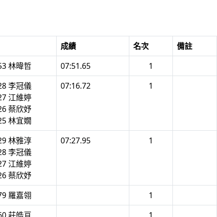
成績
名次
備註
53 林暐哲
07:51.65
1
28 李冠儀
07:16.72
1
27 江維婷
26 蔡欣妤
25 林宜嫺
29 林雅淳
07:27.95
1
28 李冠儀
27 江維婷
26 蔡欣妤
79 羅嘉翎
1
60 莊皓亘
1