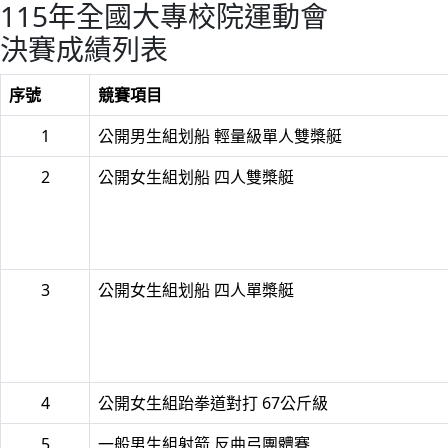
115年全國大專校院運動會
決賽成績列表
序號
競賽項目
1
公開男生組划船 輕量級單人雙槳艇
2
公開女生組划船 四人雙槳艇
3
公開女生組划船 四人單槳艇
4
公開女生組跆拳道對打 67公斤級
5
一般男生組射箭 反曲弓團體賽