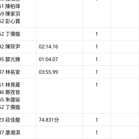
61 陳柏璋
59 陳家羽
62 彭心寶
52 丁儒嫙
1
92 陳琮尹
02:14.16
1
95 鄒元臻
01:04.07
1
37 林祐安
03:55.99
1
51 林育葳
1
46 鄭孜音
55 朱健瑜
52 丁儒嫙
23 莊佳龍
74.831分
1
37 康湘淇
1