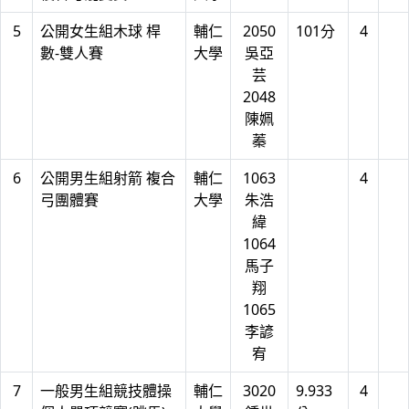
5
公開女生組木球 桿
輔仁
2050
101分
4
數-雙人賽
大學
吳亞
芸
2048
陳姵
蓁
6
公開男生組射箭 複合
輔仁
1063
4
弓團體賽
大學
朱浩
緯
1064
馬子
翔
1065
李諺
宥
7
一般男生組競技體操
輔仁
3020
9.933
4