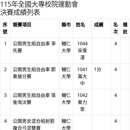
115年全國大專校院運動會
決賽成績列表
序
競賽項目
縣市
姓名
成績
名
備
號
次
註
1
公開男生組自由車 爭
輔仁
1044
4
先賽
大學
宋韋
漢
2
公開男生組自由車 節
輔仁
1041
1分
4
奏搶分賽
大學
萬大
中
3
公開男生組自由車 落
輔仁
1042
4
後淘汰賽
大學
秦力
恩
4
公開男女混合組射箭
輔仁
4
複合弓混雙賽
大學