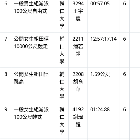
6
一般男生組游泳
輔
3294
00:57.05
6
100公尺自由式
仁
王宇
大
宸
學
7
公開女生組田徑
輔
2211
12:57:17.14
6
10000公尺競走
仁
潘若
大
翎
學
8
公開女生組田徑
輔
2208
1.59公尺
6
跳高
仁
胡育
大
華
學
9
一般女生組游泳
輔
4192
01:24.88
6
100公尺蛙式
仁
謝瑋
大
姮
學