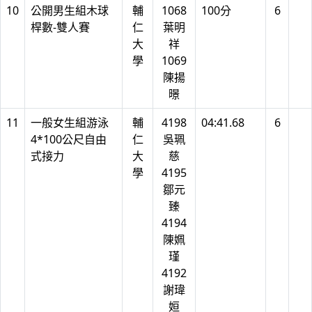
10
公開男生組木球
輔
1068
100分
6
桿數-雙人賽
仁
葉明
大
祥
學
1069
陳揚
暻
11
一般女生組游泳
輔
4198
04:41.68
6
4*100公尺自由
仁
吳珮
式接力
大
慈
學
4195
鄒元
臻
4194
陳姵
瑾
4192
謝瑋
姮