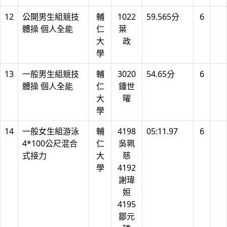
12
公開男生組競技
輔
1022
59.565分
6
體操 個人全能
仁
葉
大
政
學
13
一般男生組競技
輔
3020
54.65分
6
體操 個人全能
仁
鍾世
大
曜
學
14
一般女生組游泳
輔
4198
05:11.97
6
4*100公尺混合
仁
吳珮
式接力
大
慈
學
4192
謝瑋
姮
4195
鄒元