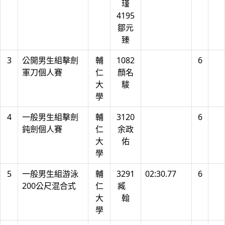
瑾
4195
鄒元
臻
3
公開男生組擊劍
輔
1082
6
軍刀個人賽
仁
顏名
大
駿
學
4
一般男生組擊劍
輔
3120
6
鈍劍個人賽
仁
余政
大
佑
學
5
一般男生組游泳
輔
3291
02:30.77
6
200公尺混合式
仁
臧
大
翰
學