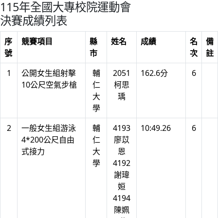
115年全國大專校院運動會
決賽成績列表
序
競賽項目
縣
姓名
成績
名
備
號
市
次
註
1
公開女生組射擊
輔
2051
162.6分
6
10公尺空氣步槍
仁
柯思
大
瑀
學
2
一般女生組游泳
輔
4193
10:49.26
6
4*200公尺自由
仁
廖苡
式接力
大
恩
學
4192
謝瑋
姮
4194
陳姵