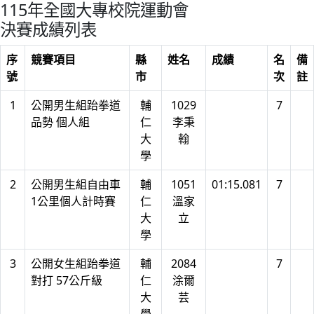
115年全國大專校院運動會
決賽成績列表
序
競賽項目
縣
姓名
成績
名
備
號
市
次
註
1
公開男生組跆拳道
輔
1029
7
品勢 個人組
仁
李秉
大
翰
學
2
公開男生組自由車
輔
1051
01:15.081
7
1公里個人計時賽
仁
溫家
大
立
學
3
公開女生組跆拳道
輔
2084
7
對打 57公斤級
仁
涂爾
大
芸