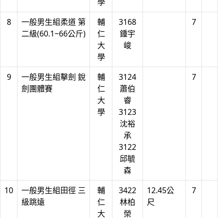
學
8
一般男生組柔道 第
輔
3168
7
二級(60.1~66公斤)
仁
鍾宇
大
峻
學
9
一般男生組擊劍 銳
輔
3124
7
劍團體賽
仁
蕭伯
大
睿
學
3123
沈裕
承
3122
邱毓
森
10
一般男生組田徑 三
輔
3422
12.45公
7
級跳遠
仁
林柏
尺
大
榮