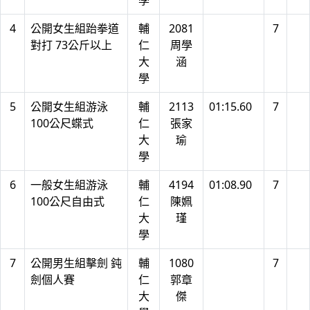
學
4
公開女生組跆拳道
輔
2081
7
對打 73公斤以上
仁
周學
大
涵
學
5
公開女生組游泳
輔
2113
01:15.60
7
100公尺蝶式
仁
張家
大
瑜
學
6
一般女生組游泳
輔
4194
01:08.90
7
100公尺自由式
仁
陳姵
大
瑾
學
7
公開男生組擊劍 鈍
輔
1080
7
劍個人賽
仁
郭章
大
傑