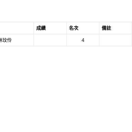
成績
名次
備註
 林玟伶
4