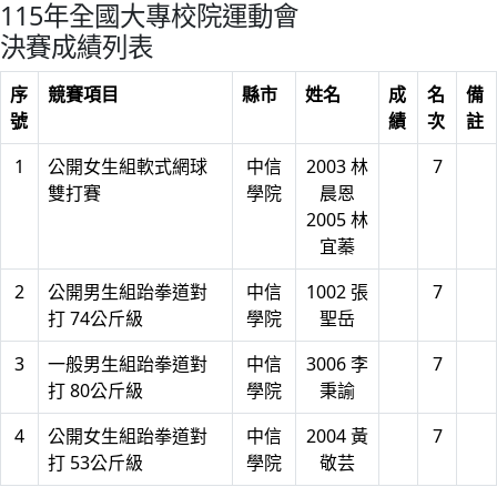
115年全國大專校院運動會
決賽成績列表
序
競賽項目
縣市
姓名
成
名
備
號
績
次
註
1
公開女生組軟式網球
中信
2003 林
7
雙打賽
學院
晨恩
2005 林
宜蓁
2
公開男生組跆拳道對
中信
1002 張
7
打 74公斤級
學院
聖岳
3
一般男生組跆拳道對
中信
3006 李
7
打 80公斤級
學院
秉諭
4
公開女生組跆拳道對
中信
2004 黃
7
打 53公斤級
學院
敬芸