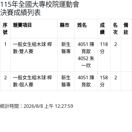
115年全國大專校院運動會
決賽成績列表
序
競賽項目
縣市
姓名
成
名
備
號
績
次
註
1
一般女生組木球 桿
新生
4051 陳
118
2
數-雙人賽
醫專
育歆
分
4052 朱
一欣
2
一般女生組木球 桿
新生
4051 陳
158
2
數-個人賽
醫專
育歆
分
統計時間：2026/8/8 上午 12:27:59