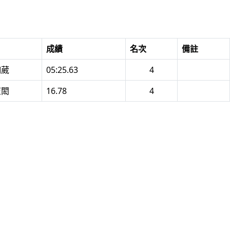
成績
名次
備註
珈葳
05:25.63
4
笠閎
16.78
4