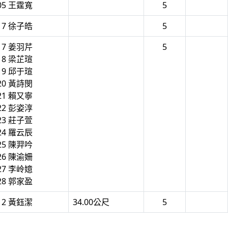
05 王霆寬
5
17 徐子皓
5
17 姜羽芹
5
18 梁芷瑄
19 邱于瑄
20 黃詩閔
21 賴又寧
22 彭姿淳
23 莊子萱
24 羅云辰
25 陳羿吟
26 陳渝姍
27 李岭嬑
28 郭家盈
12 黃鈺潔
34.00公尺
5