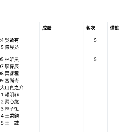
成績
名次
備註
24 吳啟有
5
15 陳昱彣
05 林昕昊
5
07 廖偉辰
08 葉睿程
09 宮尚崙
0 大山真之介
11 賴明非
12 蔡心紘
13 林子恆
14 王秉鈞
15 王 誠