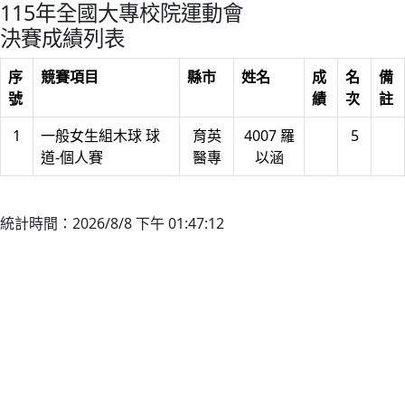
115年全國大專校院運動會
決賽成績列表
序
競賽項目
縣市
姓名
成
名
備
號
績
次
註
1
一般女生組木球 球
育英
4007 羅
5
道-個人賽
醫專
以涵
統計時間：2026/8/8 下午 01:47:12