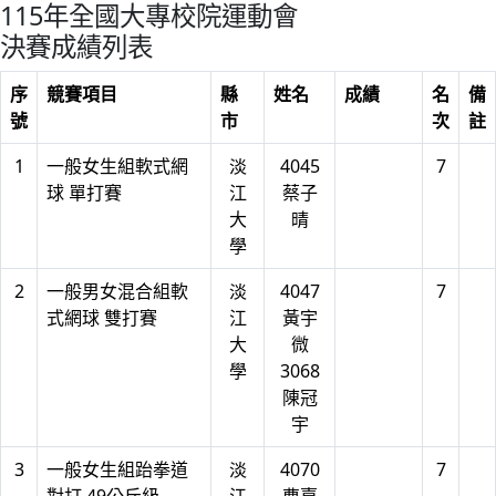
115年全國大專校院運動會
決賽成績列表
序
競賽項目
縣
姓名
成績
名
備
號
市
次
註
1
一般女生組軟式網
淡
4045
7
球 單打賽
江
蔡子
大
晴
學
2
一般男女混合組軟
淡
4047
7
式網球 雙打賽
江
黃宇
大
微
學
3068
陳冠
宇
3
一般女生組跆拳道
淡
4070
7