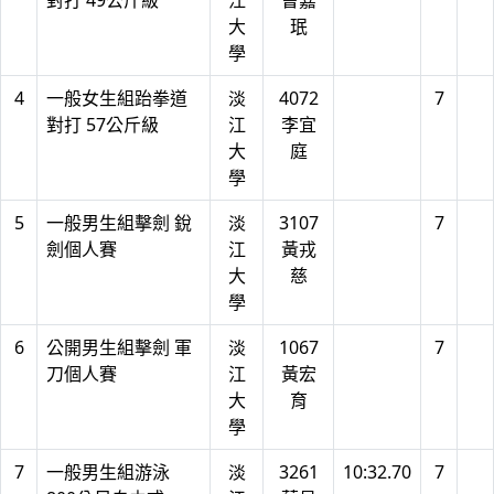
對打 49公斤級
江
曹嘉
大
珉
學
4
一般女生組跆拳道
淡
4072
7
對打 57公斤級
江
李宜
大
庭
學
5
一般男生組擊劍 銳
淡
3107
7
劍個人賽
江
黃戎
大
慈
學
6
公開男生組擊劍 軍
淡
1067
7
刀個人賽
江
黃宏
大
育
學
7
一般男生組游泳
淡
3261
10:32.70
7