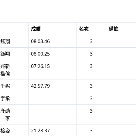
成績
名次
備註
林鈺翔
08:03.46
3
林鈺翔
08:00.25
3
馬兆新
07:26.15
3
魏楷倫
藍千妮
42:57.79
3
陳宇承
3
李彥劭
3
黃一家
陳榕姿
21:28.37
3