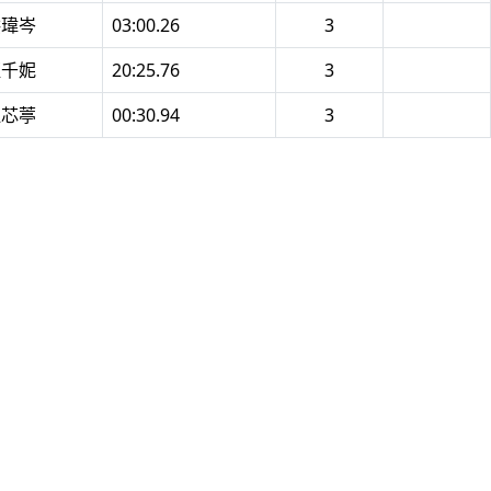
洪瑋岑
03:00.26
3
藍千妮
20:25.76
3
江芯葶
00:30.94
3