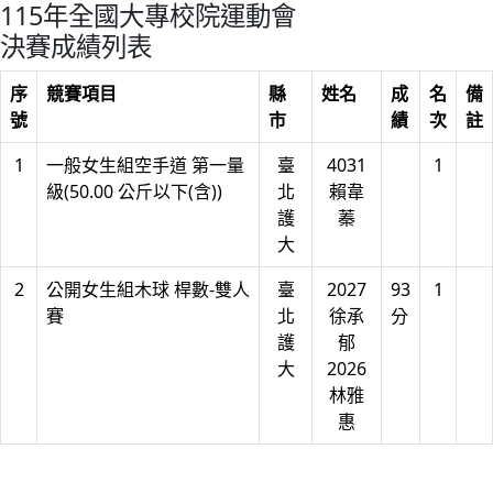
115年全國大專校院運動會
決賽成績列表
序
競賽項目
縣
姓名
成
名
備
號
市
績
次
註
1
一般女生組空手道 第一量
臺
4031
1
級(50.00 公斤以下(含))
北
賴韋
護
蓁
大
2
公開女生組木球 桿數-雙人
臺
2027
93
1
賽
北
徐承
分
護
郁
大
2026
林雅
惠