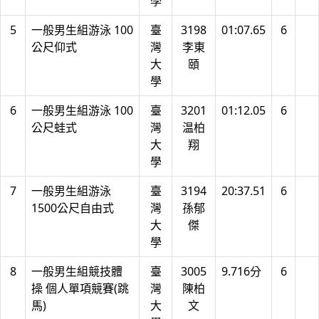
學
5
一般男生組游泳 100
臺
3198
01:07.65
6
公尺仰式
灣
李東
大
頤
學
6
一般男生組游泳 100
臺
3201
01:12.05
6
公尺蛙式
灣
温柏
大
翔
學
7
一般男生組游泳
臺
3194
20:37.51
6
1500公尺自由式
灣
孫郁
大
傑
學
8
一般男生組競技體
臺
3005
9.716分
6
操 個人單項競賽(跳
灣
陳柏
馬)
大
文