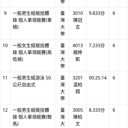
學
9
一般男生組競技體
臺
3010
9.833分
6
操 個人單項競賽(單
灣
陳冠
槓)
大
言
學
10
一般女生組競技體
臺
4013
7.233分
6
操 個人單項競賽(高
灣
楊婷
低槓)
大
凱
學
11
一般男生組游泳 50
臺
3201
00:25.14
6
公尺自由式
灣
温柏
大
翔
學
12
一般男生組競技體
臺
3005
8.333分
6
操 個人單項競賽(鞍
灣
陳柏
馬)
大
文