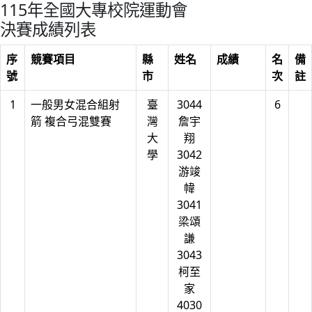
115年全國大專校院運動會
決賽成績列表
序
競賽項目
縣
姓名
成績
名
備
號
市
次
註
1
一般男女混合組射
臺
3044
6
箭 複合弓混雙賽
灣
詹宇
大
翔
學
3042
游竣
幃
3041
梁頌
謙
3043
柯至
家
4030