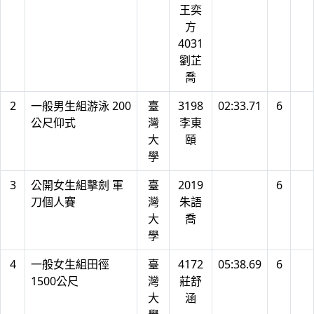
王奕
方
4031
劉芷
喬
2
一般男生組游泳 200
臺
3198
02:33.71
6
公尺仰式
灣
李東
大
頤
學
3
公開女生組擊劍 軍
臺
2019
6
刀個人賽
灣
朱語
大
喬
學
4
一般女生組田徑
臺
4172
05:38.69
6
1500公尺
灣
莊舒
大
涵