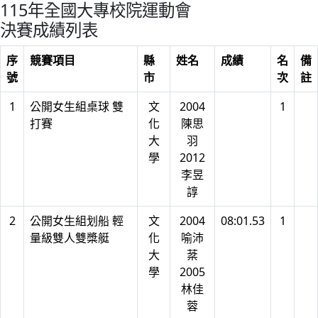
115年全國大專校院運動會
決賽成績列表
序
競賽項目
縣
姓名
成績
名
備
號
市
次
註
1
公開女生組桌球 雙
文
2004
1
打賽
化
陳思
大
羽
學
2012
李昱
諄
2
公開女生組划船 輕
文
2004
08:01.53
1
量級雙人雙槳艇
化
喻沛
大
棻
學
2005
林佳
蓉