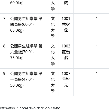
60.0kg)
大
威
學
7
公開男生組拳擊 第
文
1001
1
四量級(60.01-
化
林家
65.0kg)
大
偉
學
8
公開男生組拳擊 第
文
1003
1
六量級(70.01-
化
莊顓
75.0kg)
大
鴻
學
9
公開男生組拳擊 第
文
1007
1
一量級(47.01-
化
葉智
50.0kg)
大
元
學
統計時間：2026/8/9 下午 09:13:50