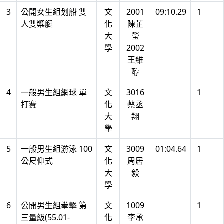
3
公開女生組划船 雙
文
2001
09:10.29
1
人雙槳艇
化
陳芷
大
瑩
學
2002
王維
醇
4
一般男生組網球 單
文
3016
1
打賽
化
蔡丞
大
翔
學
5
一般男生組游泳 100
文
3009
01:04.64
1
公尺仰式
化
周居
大
毅
學
6
公開男生組拳擊 第
文
1009
1
三量級(55.01-
化
李承