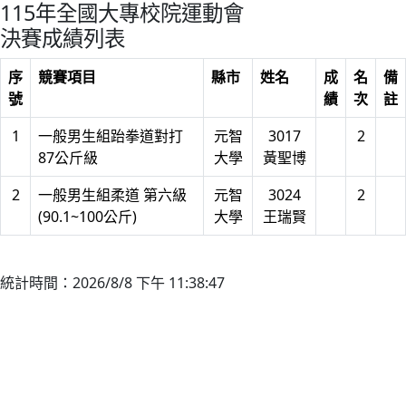
115年全國大專校院運動會
決賽成績列表
序
競賽項目
縣市
姓名
成
名
備
號
績
次
註
1
一般男生組跆拳道對打
元智
3017
2
87公斤級
大學
黃聖博
2
一般男生組柔道 第六級
元智
3024
2
(90.1~100公斤)
大學
王瑞賢
統計時間：2026/8/8 下午 11:38:47