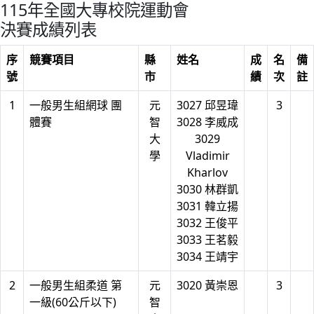
115年全國大專校院運動會
決賽成績列表
序
競賽項目
縣
姓名
成
名
備
號
市
績
次
註
1
一般男生組網球 團
元
3027 邱昱瑋
3
體賽
智
3028 李威成
大
3029
學
Vladimir
Kharlov
3030 林群凱
3031 韓立揚
3032 王俊平
3033 王茗毅
3034 王靖宇
2
一般男生組柔道 第
元
3020 黃崇恩
3
一級(60公斤以下)
智