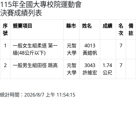
115年全國大專校院運動會
決賽成績列表
序
競賽項目
縣市
姓名
成績
名
備
號
次
註
1
一般女生組柔道 第一
元智
4013
7
級(48公斤以下)
大學
黃繶帆
2
一般男生組田徑 跳高
元智
3043
1.74
7
大學
許維宏
公尺
統計時間：2026/8/7 上午 11:54:15