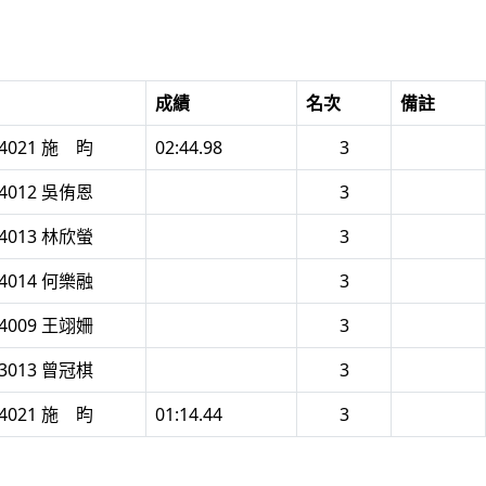
成績
名次
備註
4021 施 昀
02:44.98
3
4012 吳侑恩
3
4013 林欣螢
3
4014 何樂融
3
4009 王翊姍
3
3013 曾冠棋
3
4021 施 昀
01:14.44
3