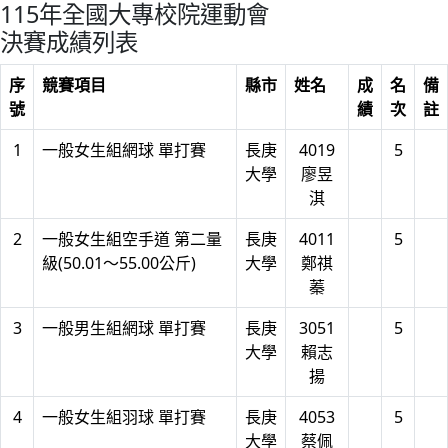
115年全國大專校院運動會
決賽成績列表
序
競賽項目
縣市
姓名
成
名
備
號
績
次
註
1
一般女生組網球 單打賽
長庚
4019
5
大學
廖昱
淇
2
一般女生組空手道 第二量
長庚
4011
5
級(50.01～55.00公斤)
大學
鄭祺
蓁
3
一般男生組網球 單打賽
長庚
3051
5
大學
賴志
揚
4
一般女生組羽球 單打賽
長庚
4053
5
大學
蔡佩