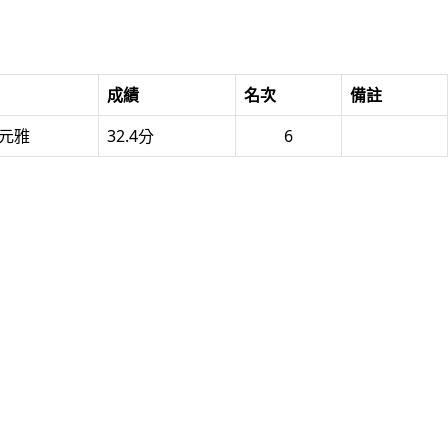
成績
名次
備註
紀元雅
32.4分
6