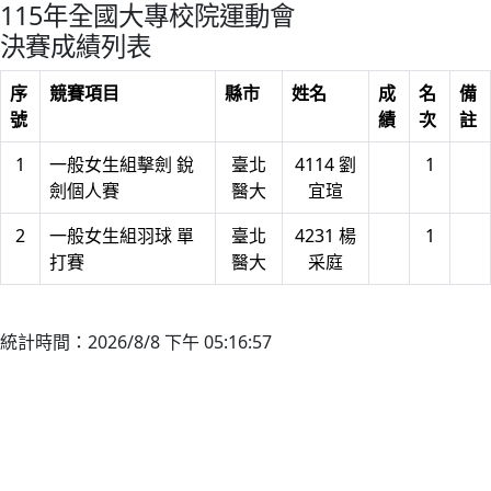
115年全國大專校院運動會
決賽成績列表
序
競賽項目
縣市
姓名
成
名
備
號
績
次
註
1
一般女生組擊劍 銳
臺北
4114 劉
1
劍個人賽
醫大
宜瑄
2
一般女生組羽球 單
臺北
4231 楊
1
打賽
醫大
采庭
統計時間：2026/8/8 下午 05:16:57