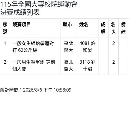
115年全國大專校院運動會
決賽成績列表
序
競賽項目
縣市
姓名
成
名
備
號
績
次
註
1
一般女生組跆拳道對
臺北
4081 許
2
打 62公斤級
醫大
和晏
2
一般男生組擊劍 鈍劍
臺北
3118 劉
2
個人賽
醫大
十滔
統計時間：2026/8/6 下午 10:58:09