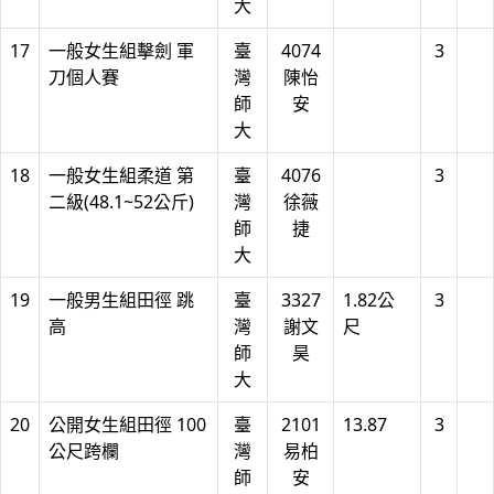
大
17
一般女生組擊劍 軍
臺
4074
3
刀個人賽
灣
陳怡
師
安
大
18
一般女生組柔道 第
臺
4076
3
二級(48.1~52公斤)
灣
徐薇
師
捷
大
19
一般男生組田徑 跳
臺
3327
1.82公
3
高
灣
謝文
尺
師
昊
大
20
公開女生組田徑 100
臺
2101
13.87
3
公尺跨欄
灣
易柏
師
安