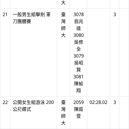
大
21
一般男生組擊劍 軍
臺
3078
3
刀團體賽
灣
翁兆
師
逵
大
3080
吳修
全
3079
吳昭
賢
3081
陳榆
翔
22
公開女生組游泳 200
臺
2059
02:28.02
3
公尺蝶式
灣
陳庭
師
萱
大