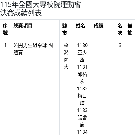
115年全國大專校院運動會
決賽成績列表
序
競賽項目
縣
姓名
成績
名
備
號
市
次
註
1
公開男生組桌球 團
臺
1180
3
體賽
灣
董少
師
丞
大
1181
邱祐
宏
1182
梅日
燁
1183
張睿
宸
1184