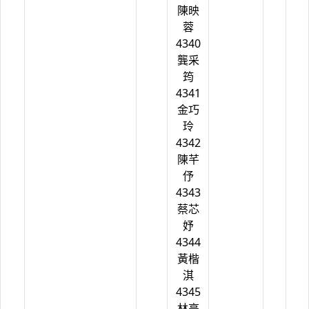
陳映
蓉
4340
龔采
筠
4341
金巧
玲
4342
陳芊
伃
4343
蔡芯
妤
4344
黃楷
淇
4345
林亭