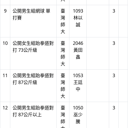
9
公開男生組網球 單
臺
1093
3
打賽
灣
林以
師
誠
大
10
公開女生組跆拳道對
臺
2046
3
打 73公斤級
灣
黃田
師
鑫
大
11
公開男生組跆拳道對
臺
1053
3
打 87公斤級
灣
王廷
師
中
大
12
公開男生組跆拳道對
臺
1050
3
打 87公斤以上
灣
巫少
師
騰