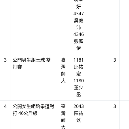
妍
4347
吳庭
沛
4346
張庭
伊
3
公開男生組桌球 雙
臺
1181
3
打賽
灣
邱祐
師
宏
大
1180
董少
丞
4
公開女生組跆拳道對
臺
2043
3
打 46公斤級
灣
陳祐
師
甄
大