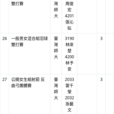
雙打賽
灣
周俊
師
宏
大
4201
張沁
妘
26
一般男女混合組羽球
臺
3190
3
雙打賽
灣
林庠
師
楚
大
4200
林予
安
27
公開女生組射箭 反
臺
2033
3
曲弓團體賽
灣
雷千
師
瑩
大
2032
孫藝
文