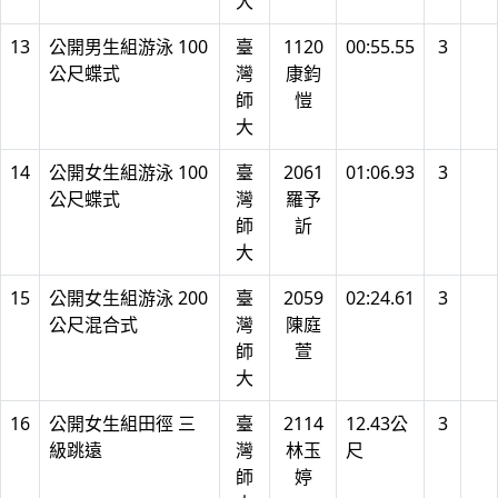
大
13
公開男生組游泳 100
臺
1120
00:55.55
3
公尺蝶式
灣
康鈞
師
愷
大
14
公開女生組游泳 100
臺
2061
01:06.93
3
公尺蝶式
灣
羅予
師
訢
大
15
公開女生組游泳 200
臺
2059
02:24.61
3
公尺混合式
灣
陳庭
師
萱
大
16
公開女生組田徑 三
臺
2114
12.43公
3
級跳遠
灣
林玉
尺
師
婷