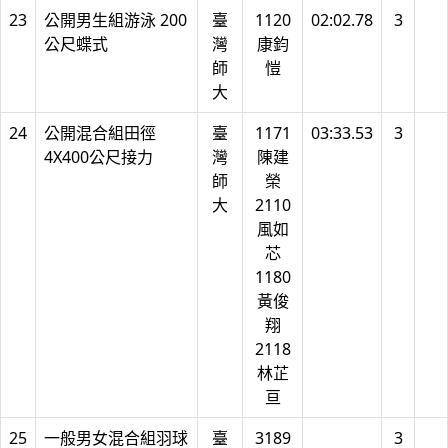
23
公開男生組游泳 200
臺
1120
02:02.78
3
公尺蝶式
灣
康鈞
師
愷
大
24
公開混合組田徑
臺
1171
03:33.53
3
4X400公尺接力
灣
陳建
師
榮
大
2110
風如
芯
1180
黃俊
翔
2118
林芷
亘
25
一般男女混合組羽球
臺
3189
3