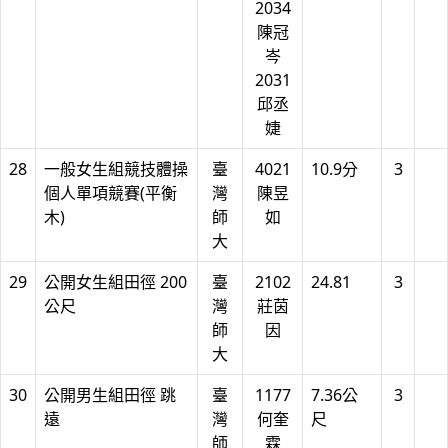
2034
陳冠
岑
2031
邱丞
婕
28
一般女生組競技體操
臺
4021
10.9分
3
個人單項競賽(平衡
灣
陳昱
木)
師
如
大
29
公開女生組田徑 200
臺
2102
24.81
3
公尺
灣
莊茵
師
因
大
30
公開男生組田徑 跳
臺
1177
7.36公
3
遠
灣
何奎
尺
師
霖