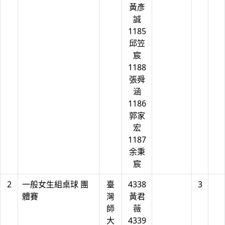
黃彥
誠
1185
邱笠
宸
1188
張舜
涵
1186
郭家
宏
1187
余秉
宸
2
一般女生組桌球 團
臺
4338
3
體賽
灣
黃君
師
薇
大
4339