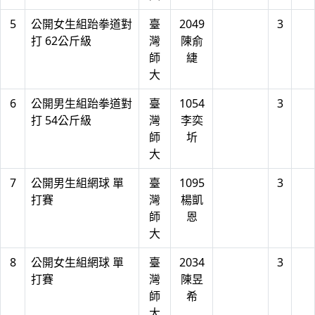
5
公開女生組跆拳道對
臺
2049
3
打 62公斤級
灣
陳俞
師
緁
大
6
公開男生組跆拳道對
臺
1054
3
打 54公斤級
灣
李奕
師
圻
大
7
公開男生組網球 單
臺
1095
3
打賽
灣
楊凱
師
恩
大
8
公開女生組網球 單
臺
2034
3
打賽
灣
陳昱
師
希
大