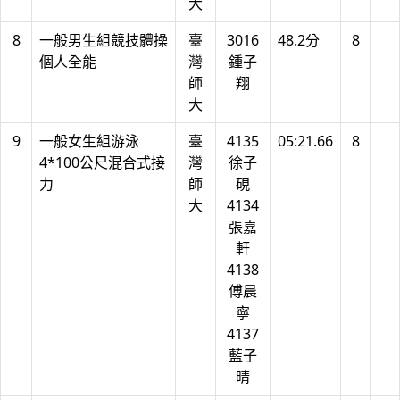
大
8
一般男生組競技體操
臺
3016
48.2分
8
個人全能
灣
鍾子
師
翔
大
9
一般女生組游泳
臺
4135
05:21.66
8
4*100公尺混合式接
灣
徐子
力
師
硯
大
4134
張嘉
軒
4138
傅晨
寧
4137
藍子
晴