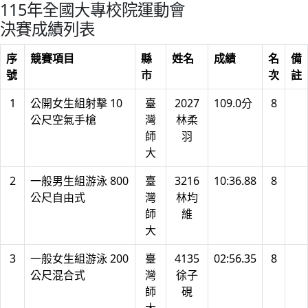
115年全國大專校院運動會
決賽成績列表
序
競賽項目
縣
姓名
成績
名
備
號
市
次
註
1
公開女生組射擊 10
臺
2027
109.0分
8
公尺空氣手槍
灣
林柔
師
羽
大
2
一般男生組游泳 800
臺
3216
10:36.88
8
公尺自由式
灣
林均
師
維
大
3
一般女生組游泳 200
臺
4135
02:56.35
8
公尺混合式
灣
徐子
師
硯