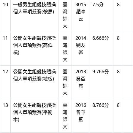
10
一般男生組競技體操
臺
3015
7.5分
8
個人單項競賽(鞍馬)
灣
趙亭
師
云
大
11
公開女生組競技體操
臺
2014
6.666分
8
個人單項競賽(高低
灣
劉友
槓)
師
馨
大
12
公開女生組競技體操
臺
2013
9.766分
8
個人單項競賽(地板)
灣
吳亞
師
霓
大
13
公開女生組競技體操
臺
2016
8.766分
8
個人單項競賽(平衡
灣
曾華
木)
師
蒕
大