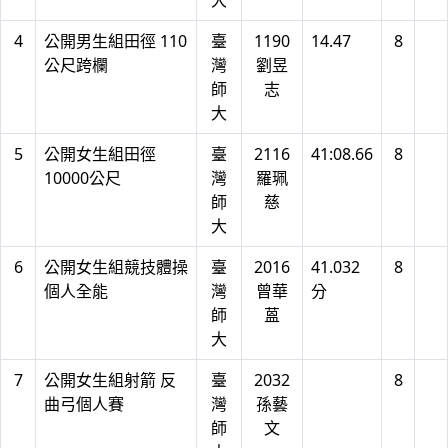
大
4
公開男生組田徑 110
臺
1190
14.47
8
公尺跨欄
灣
劉昱
師
志
大
5
公開女生組田徑
臺
2116
41:08.66
8
10000公尺
灣
羅珮
師
慈
大
6
公開女生組競技體操
臺
2016
41.032
8
個人全能
灣
曾華
分
師
蒕
大
7
公開女生組射箭 反
臺
2032
8
曲弓個人賽
灣
孫藝
師
文