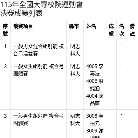
115年全國大專校院運動會
決賽成績列表
序
競賽項目
縣市
姓名
成
名
備
號
績
次
註
1
一般男女混合組射箭 複
明志
1
合弓混雙賽
科大
2
一般女生組射箭 複合弓
明志
4005 李
1
團體賽
科大
嘉凌
4006 廖
婕涵
4004 陳
品慈
3
一般男生組射箭 複合弓
明志
3008 黃
1
團體賽
科大
柏元
3009 謝